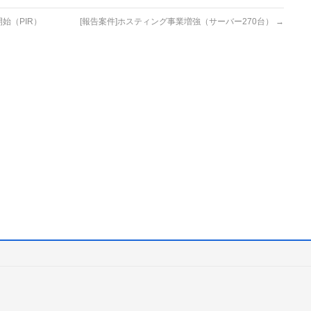
始（PIR）
[報告案件]ホスティング事業増強（サーバー270台）
→