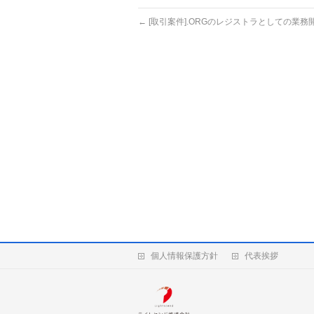
←
[取引案件].ORGのレジストラとしての業務開
個人情報保護方針
代表挨拶