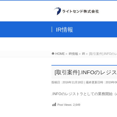
IR情報
HOME
»
IR情報
»
IR
»
[取引案件].INFOの
[取引案件].INFOのレジスト
投稿日 : 2016年11月18日
最終更新日時 : 2019年0
.INFOのレジストラとしての業務開始（Afilia
Post Views:
2,649