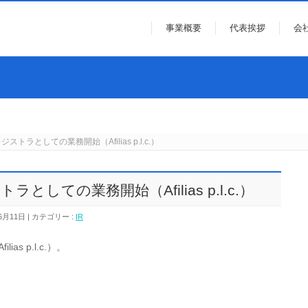
事業概要
代表挨拶
会
レジストラとしての業務開始（Afilias p.l.c.）
ラとしての業務開始（Afilias p.l.c.）
6月11日
カテゴリー :
IR
s p.l.c.）。