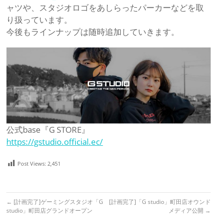
ャツや、スタジオロゴをあしらったパーカーなどを取
り扱っています。
今後もラインナップは随時追加していきます。
公式base『G STORE』
https://gstudio.official.ec/
Post Views:
2,451
←
[計画完了]ゲーミングスタジオ「G
[計画完了]「G studio」町田店オウンド
studio」町田店グランドオープン
メディア公開
→