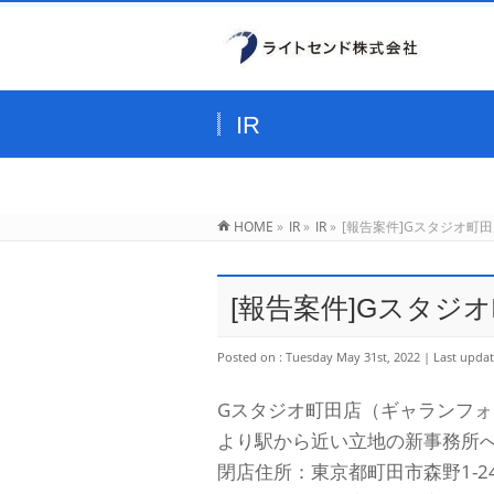
IR
HOME
»
IR
»
IR
»
[報告案件]Gスタジオ町
[報告案件]Gスタジ
Posted on : Tuesday May 31st, 2022
Last updat
Gスタジオ町田店（ギャランフ
より駅から近い立地の新事務所
閉店住所：東京都町田市森野1-24