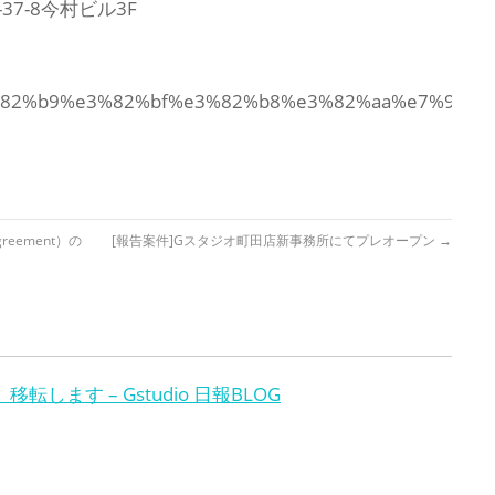
7-8今村ビル3F
/g%e3%82%b9%e3%82%bf%e3%82%b8%e3%82%aa%e7%
Agreement）の
[報告案件]Gスタジオ町田店新事務所にてプレオープン
→
します – Gstudio 日報BLOG