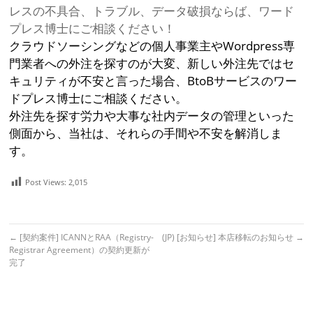
レスの不具合、トラブル、データ破損ならば、ワード
プレス博士にご相談ください！
クラウドソーシングなどの個人事業主やWordpress専
門業者への外注を探すのが大変、新しい外注先ではセ
キュリティが不安と言った場合、BtoBサービスのワー
ドプレス博士にご相談ください。
外注先を探す労力や大事な社内データの管理といった
側面から、当社は、それらの手間や不安を解消しま
す。
Post Views:
2,015
←
[契約案件] ICANNとRAA（Registry-
(JP) [お知らせ] 本店移転のお知らせ
→
Registrar Agreement）の契約更新が
完了