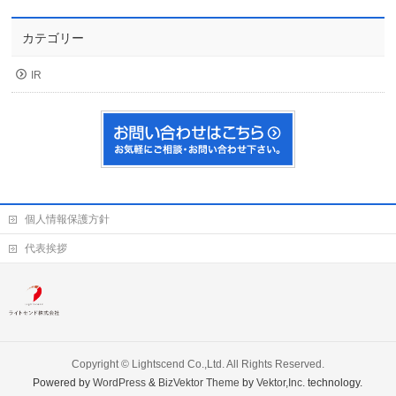
カテゴリー
IR
個人情報保護方針
代表挨拶
Copyright ©
Lightscend Co.,Ltd.
All Rights Reserved.
Powered by
WordPress
&
BizVektor Theme
by
Vektor,Inc.
technology.