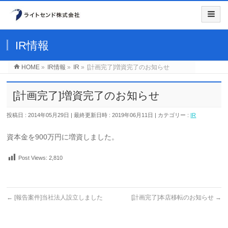
IR情報
HOME
»
IR情報
»
IR
»
[計画完了]増資完了のお知らせ
[計画完了]増資完了のお知らせ
投稿日 : 2014年05月29日
最終更新日時 : 2019年06月11日
カテゴリー :
IR
資本金を900万円に増資しました。
Post Views:
2,810
←
[報告案件]当社法人設立しました
[計画完了]本店移転のお知らせ
→